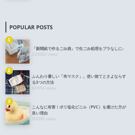
POPULAR POSTS
1
「新聞紙で作るごみ袋」で生ごみ処理をプラなしに♪
1156952 views
2
ふんわり優しい「布マスク」。使い捨てとさよならす
る3つの方法
637654 views
3
こんなに有害！ポリ塩化ビニル（PVC）を避けた方が
良い理由
503286 views