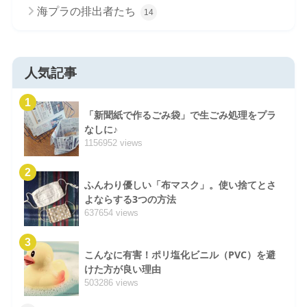
海プラの排出者たち
14
人気記事
1
「新聞紙で作るごみ袋」で生ごみ処理をプラ
なしに♪
1156952 views
2
ふんわり優しい「布マスク」。使い捨てとさ
よならする3つの方法
637654 views
3
こんなに有害！ポリ塩化ビニル（PVC）を避
けた方が良い理由
503286 views