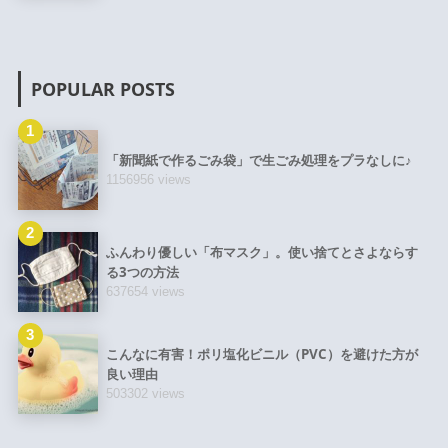
POPULAR POSTS
1
「新聞紙で作るごみ袋」で生ごみ処理をプラなしに♪
1156956 views
2
ふんわり優しい「布マスク」。使い捨てとさよならす
る3つの方法
637654 views
3
こんなに有害！ポリ塩化ビニル（PVC）を避けた方が
良い理由
503302 views