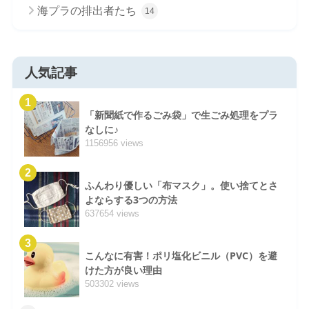
海プラの排出者たち
14
人気記事
1
「新聞紙で作るごみ袋」で生ごみ処理をプラ
なしに♪
1156956 views
2
ふんわり優しい「布マスク」。使い捨てとさ
よならする3つの方法
637654 views
3
こんなに有害！ポリ塩化ビニル（PVC）を避
けた方が良い理由
503302 views