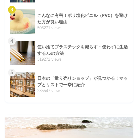
3
こんなに有害！ポリ塩化ビニル（PVC）を避け
た方が良い理由
503271 views
4
使い捨てプラスチックを減らす・使わずに生活
する75の方法
319272 views
5
日本の「量り売りショップ」が見つかる！マッ
プとリストで一挙に紹介
235547 views