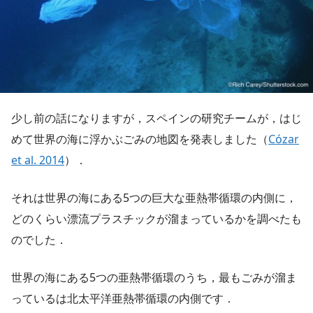
少し前の話になりますが，スペインの研究チームが，はじ
めて世界の海に浮かぶごみの地図を発表しました（
Cózar
et al. 2014
）．
それは世界の海にある5つの巨大な亜熱帯循環の内側に，
どのくらい漂流プラスチックが溜まっているかを調べたも
のでした．
世界の海にある5つの亜熱帯循環のうち，最もごみが溜ま
っているは北太平洋亜熱帯循環の内側です．