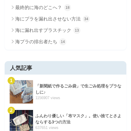
最終的に海のどこへ？
18
海にプラを漏れ出させない方法
34
海に漏れ出すプラスチック
13
海プラの排出者たち
14
人気記事
1
「新聞紙で作るごみ袋」で生ごみ処理をプラな
しに♪
1156907 views
2
ふんわり優しい「布マスク」。使い捨てとさよ
ならする3つの方法
637651 views