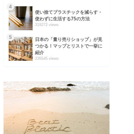
4
使い捨てプラスチックを減らす・
使わずに生活する75の方法
319272 views
5
日本の「量り売りショップ」が見
つかる！マップとリストで一挙に
紹介
235545 views