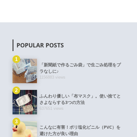
POPULAR POSTS
1
「新聞紙で作るごみ袋」で生ごみ処理をプ
ラなしに♪
1156883 views
2
ふんわり優しい「布マスク」。使い捨てと
さよならする3つの方法
637651 views
3
こんなに有害！ポリ塩化ビニル（PVC）を
避けた方が良い理由