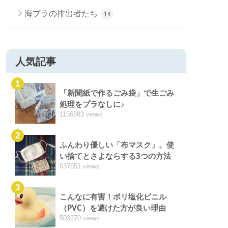
海プラの排出者たち
14
人気記事
1
「新聞紙で作るごみ袋」で生ごみ
処理をプラなしに♪
1156883 views
2
ふんわり優しい「布マスク」。使
い捨てとさよならする3つの方法
637651 views
3
こんなに有害！ポリ塩化ビニル
（PVC）を避けた方が良い理由
503270 views