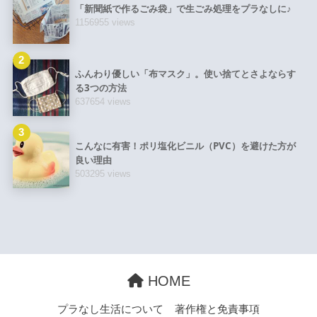
「新聞紙で作るごみ袋」で生ごみ処理をプラなしに♪
1156955 views
2
ふんわり優しい「布マスク」。使い捨てとさよならす
る3つの方法
637654 views
3
こんなに有害！ポリ塩化ビニル（PVC）を避けた方が
良い理由
503295 views
HOME
プラなし生活について
著作権と免責事項