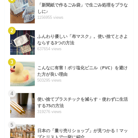
「新聞紙で作るごみ袋」で生ごみ処理をプラな
しに♪
1156955 views
2
ふんわり優しい「布マスク」。使い捨てとさよ
ならする3つの方法
637654 views
3
こんなに有害！ポリ塩化ビニル（PVC）を避け
た方が良い理由
503295 views
4
使い捨てプラスチックを減らす・使わずに生活
する75の方法
319276 views
5
日本の「量り売りショップ」が見つかる！マッ
プとリストで一挙に紹介