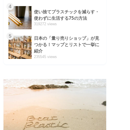
4
使い捨てプラスチックを減らす・
使わずに生活する75の方法
319272 views
5
日本の「量り売りショップ」が見
つかる！マップとリストで一挙に
紹介
235545 views