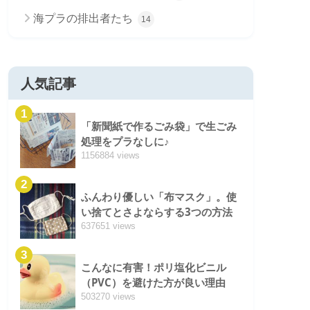
海プラの排出者たち
14
人気記事
1
「新聞紙で作るごみ袋」で生ごみ
処理をプラなしに♪
1156884 views
2
ふんわり優しい「布マスク」。使
い捨てとさよならする3つの方法
637651 views
3
こんなに有害！ポリ塩化ビニル
（PVC）を避けた方が良い理由
503270 views