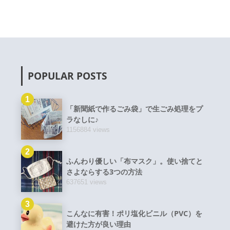
POPULAR POSTS
1
「新聞紙で作るごみ袋」で生ごみ処理をプ
ラなしに♪
1156884 views
2
ふんわり優しい「布マスク」。使い捨てと
さよならする3つの方法
637651 views
3
こんなに有害！ポリ塩化ビニル（PVC）を
避けた方が良い理由