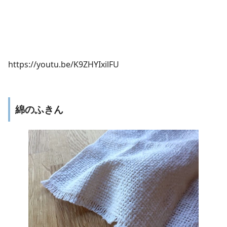
https://youtu.be/K9ZHYIxilFU
綿のふきん