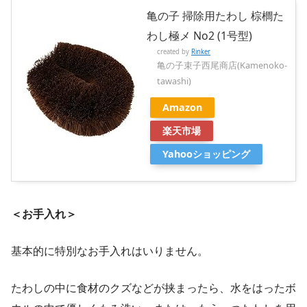
亀の子 掃除用たわし 棕櫚た
わし極メ No2 (1号型)
created by
Rinker
亀の子束子西尾商店(Kamenoko-
tawashi)
Amazon
楽天市場
Yahooショッピング
＜お手入れ＞
基本的に特別なお手入れはいりません。
たわしの中に食材のクズなどが挟まったら、水をはったボ