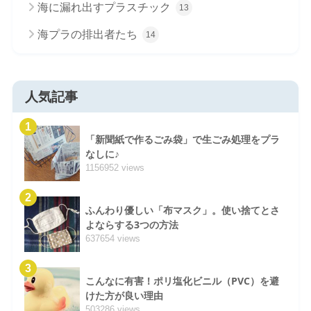
海に漏れ出すプラスチック
13
海プラの排出者たち
14
人気記事
1
「新聞紙で作るごみ袋」で生ごみ処理をプラ
なしに♪
1156952 views
2
ふんわり優しい「布マスク」。使い捨てとさ
よならする3つの方法
637654 views
3
こんなに有害！ポリ塩化ビニル（PVC）を避
けた方が良い理由
503286 views