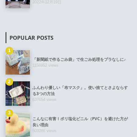
2022年12月19日
POPULAR POSTS
1
「新聞紙で作るごみ袋」で生ごみ処理をプラなしに♪
1156952 views
2
ふんわり優しい「布マスク」。使い捨てとさよならす
る3つの方法
637654 views
3
こんなに有害！ポリ塩化ビニル（PVC）を避けた方が
良い理由
503286 views