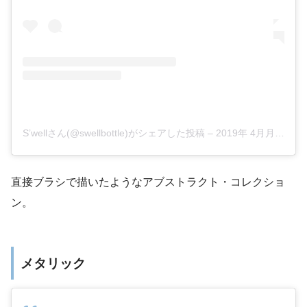
S’wellさん(@swellbottle)がシェアした投稿
–
2019年 4月月5日午後2時07分PDT
直接ブラシで描いたようなアブストラクト・コレクショ
ン。
メタリック