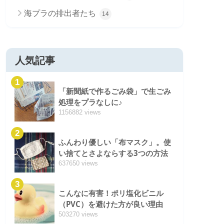
海プラの排出者たち
14
人気記事
1
「新聞紙で作るごみ袋」で生ごみ
処理をプラなしに♪
1156882 views
2
ふんわり優しい「布マスク」。使
い捨てとさよならする3つの方法
637650 views
3
こんなに有害！ポリ塩化ビニル
（PVC）を避けた方が良い理由
503270 views