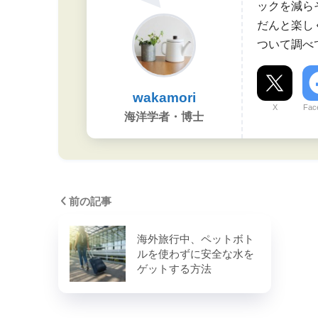
ックを減ら
だんと楽し
ついて調べ
wakamori
X
Fac
海洋学者・博士
前の記事
海外旅行中、ペットボト
ルを使わずに安全な水を
ゲットする方法