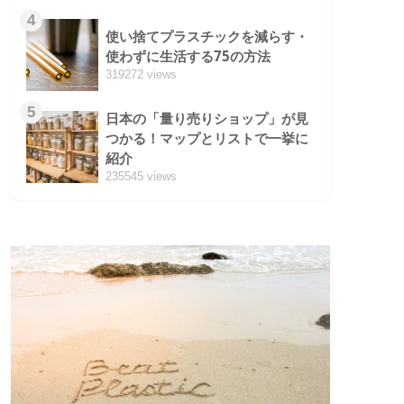
4
使い捨てプラスチックを減らす・
使わずに生活する75の方法
319272 views
5
日本の「量り売りショップ」が見
つかる！マップとリストで一挙に
紹介
235545 views