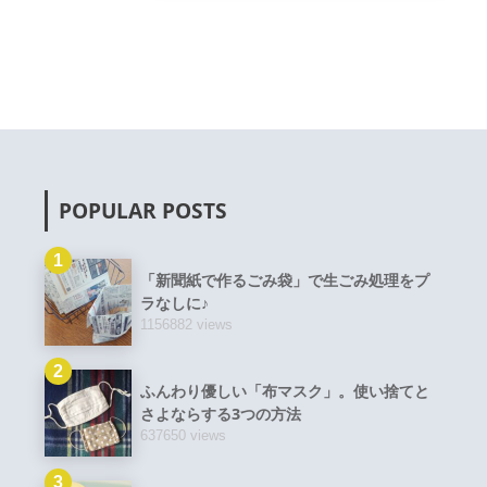
POPULAR POSTS
1
「新聞紙で作るごみ袋」で生ごみ処理をプ
ラなしに♪
1156882 views
2
ふんわり優しい「布マスク」。使い捨てと
さよならする3つの方法
637650 views
3