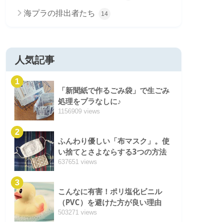
海プラの排出者たち
14
人気記事
1
「新聞紙で作るごみ袋」で生ごみ
処理をプラなしに♪
1156909 views
2
ふんわり優しい「布マスク」。使
い捨てとさよならする3つの方法
637651 views
3
こんなに有害！ポリ塩化ビニル
（PVC）を避けた方が良い理由
503271 views