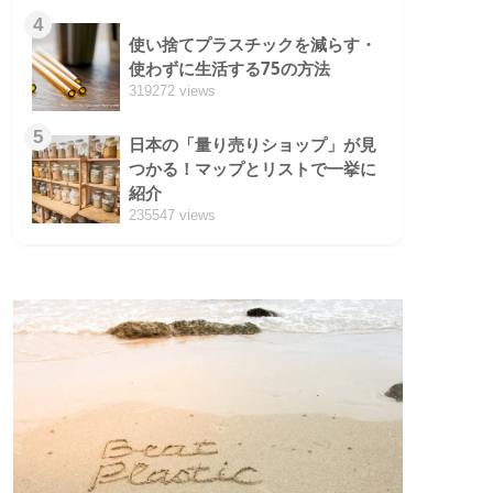
4
使い捨てプラスチックを減らす・
使わずに生活する75の方法
319272 views
5
日本の「量り売りショップ」が見
つかる！マップとリストで一挙に
紹介
235547 views