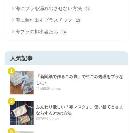
海にプラを漏れ出させない方法
34
海に漏れ出すプラスチック
13
海プラの排出者たち
14
人気記事
1
「新聞紙で作るごみ袋」で生ごみ処理をプラな
しに♪
1156936 views
2
ふんわり優しい「布マスク」。使い捨てとさよ
ならする3つの方法
637651 views
3