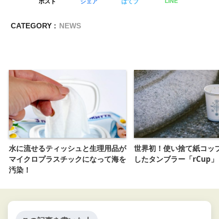
ポスト
シェア
はてブ
LINE
CATEGORY :
NEWS
水に流せるティッシュと生理用品が
世界初！使い捨て紙コッ
マイクロプラスチックになって海を
したタンブラー「rCup」
汚染！