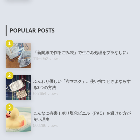
POPULAR POSTS
1
「新聞紙で作るごみ袋」で生ごみ処理をプラなしに♪
1156952 views
2
ふんわり優しい「布マスク」。使い捨てとさよならす
る3つの方法
637654 views
3
こんなに有害！ポリ塩化ビニル（PVC）を避けた方が
良い理由
503286 views