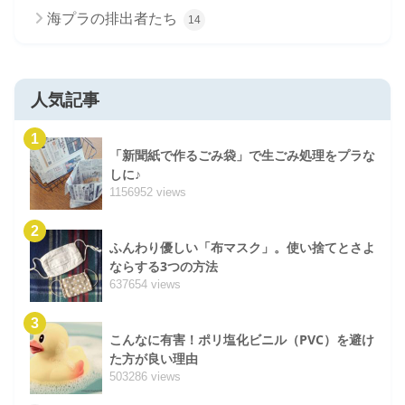
海プラの排出者たち
14
人気記事
1
「新聞紙で作るごみ袋」で生ごみ処理をプラな
しに♪
1156952 views
2
ふんわり優しい「布マスク」。使い捨てとさよ
ならする3つの方法
637654 views
3
こんなに有害！ポリ塩化ビニル（PVC）を避け
た方が良い理由
503286 views