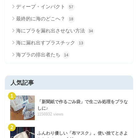
ディープ・インパクト
57
最終的に海のどこへ？
18
海にプラを漏れ出させない方法
34
海に漏れ出すプラスチック
13
海プラの排出者たち
14
人気記事
1
「新聞紙で作るごみ袋」で生ごみ処理をプラな
しに♪
1156932 views
2
ふんわり優しい「布マスク」。使い捨てとさよ