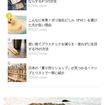
ならする3つの方法
637651 views
3
こんなに有害！ポリ塩化ビニル（PVC）を避け
た方が良い理由
503272 views
4
使い捨てプラスチックを減らす・使わずに生活
する75の方法
319272 views
5
日本の「量り売りショップ」が見つかる！マッ
プとリストで一挙に紹介
235548 views