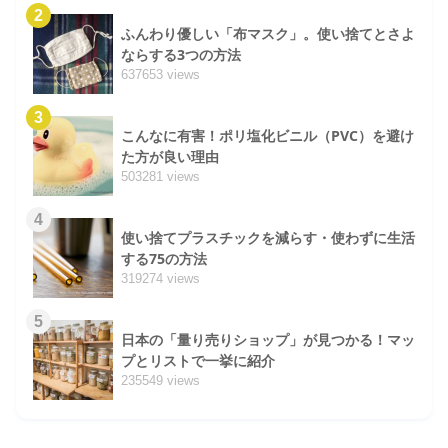
2
ふんわり優しい「布マスク」。使い捨てとさよ
ならする3つの方法
637653 views
3
こんなに有害！ポリ塩化ビニル（PVC）を避け
た方が良い理由
503281 views
4
使い捨てプラスチックを減らす・使わずに生活
する75の方法
319274 views
5
日本の「量り売りショップ」が見つかる！マッ
プとリストで一挙に紹介
235549 views